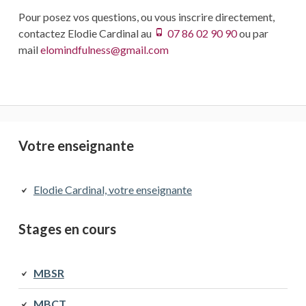
Pour posez vos questions, ou vous inscrire directement,
contactez Elodie Cardinal au
07 86 02 90 90
ou par
mail
elomindfulness@gmail.com
Barre
Votre enseignante
latérale
Elodie Cardinal, votre enseignante
principale
Stages en cours
MBSR
MBCT