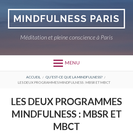
Aller
au
MINDFULNESS PARIS
contenu
Méditation et pleine conscience à Paris
MENU
FIL
ACCUEIL
QU’EST-CE QUE LA MINDFULNESS?
LES DEUX PROGRAMMES MINDFULNESS : MBSR ET MBCT
D'ARIANE
LES DEUX PROGRAMMES
MINDFULNESS : MBSR ET
MBCT