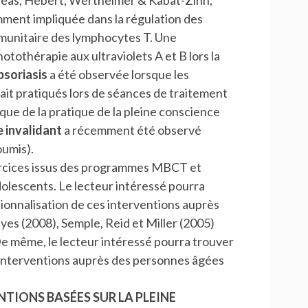
ent impliquée dans la régulation des
immunitaire des lymphocytes T. Une
hotothérapie aux ultraviolets A et B lors la
psoriasis
a été observée lorsque les
t pratiqués lors de séances de traitement
́fique de la pratique de la pleine conscience
 invalidant
a récemment été observé
oumis).
xercices issus des programmes MBCT et
lescents. Le lecteur intéressé pourra
ionnalisation de ces interventions auprès
es (2008), Semple, Reid et Miller (2005)
e même, le lecteur intéressé pourra trouver
 interventions auprès des personnes âgées
IONS BASÉES SUR LA PLEINE