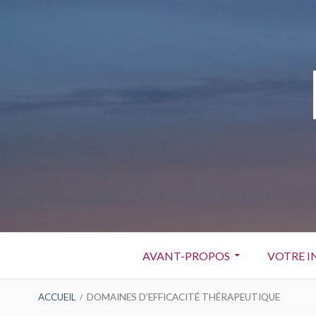
Aller
au
contenu
Menu
AVANT-PROPOS
VOTRE I
principal
FIL
ACCUEIL
DOMAINES D’EFFICACITÉ THÉRAPEUTIQUE