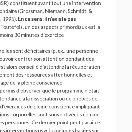
MBSR) constituent avant tout une intervention
condaire (Grossman, Niemann, Schmidt, &
, 1995).
En ce sens, il n’existe pas
Toutefois, un des aspects primordiaux est la
u moins 30 minutes d’exercice
les sont déficitaires (p. ex., une personne
 pouvoir centrer son attention pendant des
t alors conseillé d’attendre la récupération
̀rement des ressources attentionnelles et
age de la pleine conscience.
 permis d’observer que le programme n’était
tendance à la dissociation ou de phobies de
e d’exercices de pleine conscience impliquant
ations corporelles sont souvent vécus comme
ces personnes. Ce dernier point peut paraître
 des interventions psychologiques basées sur