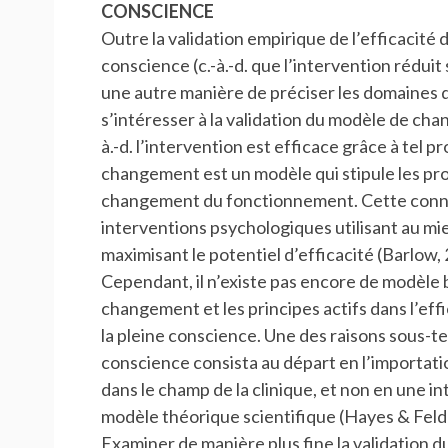
CONSCIENCE
Outre la validation empirique de l’efficacite
conscience (c.-à.-d. que l’intervention rédui
une autre manière de préciser les domaines 
s’intéresser à la validation du modèle de c
à.-d. l’intervention est efficace grâce à tel
changement est un modèle qui stipule les proc
changement du fonctionnement. Cette connai
interventions psychologiques utilisant au m
maximisant le potentiel d’efficacité (Barlow
Cependant, il n’existe pas encore de modèle bi
changement et les principes actifs dans l’ef
la pleine conscience. Une des raisons sous-te
conscience consista au départ en l’importat
dans le champ de la clinique, et non en une i
modèle théorique scientifique (Hayes & Fel
Examiner de manière plus fine la validation