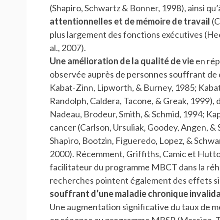
(Shapiro, Schwartz & Bonner, 1998), ainsi qu’
attentionnelles et de mémoire de travail
(C
plus largement des fonctions exécutives (He
al., 2007).
Une amélioration de la qualité de vie
en rép
observée auprès de personnes souffrant de
Kabat-Zinn, Lipworth, & Burney, 1985; Kabat-
Randolph, Caldera, Tacone, & Greak, 1999), 
Nadeau, Brodeur, Smith, & Schmid, 1994; Kap
cancer (Carlson, Ursuliak, Goodey, Angen, 
Shapiro, Bootzin, Figueredo, Lopez, & Schwa
2000). Récemment, Griffiths, Camic et Hutto
facilitateur du programme MBCT dans la réha
recherches pointent également des effets si
souffrant d’une maladie chronique invalid
Une augmentation significative du taux de mél
en réponse au programme MBSR (Massion, T