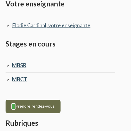
Barre
Votre enseignante
latérale
principale
Elodie Cardinal, votre enseignante
Stages en cours
MBSR
MBCT
Prendre rendez-vous
Rubriques