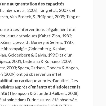
à
une augmentation des capacités
hambers et al., 2008; Tang et al., 2007), et
eren, Van Broeck, & Philippot, 2009; Tang et
onse à ces interventions a également été
 douleurs chroniques (Kabat-Zinn, 1982;
Zinn, Lipworth, Burney, & Sellers, 1987;
de fibromyalgie (Goldenberg, Kaplan,
lan, Goldenberg & Galvin, 1993) et d’un
& Speca, 2001; Ledesma & Kumano, 2009;
rtz, 2003; Speca, Carlson, Goodey & Angen,
n (2009) ont pu observer un effet
bilitation cardiaque auprès d’adultes. Des
milaires auprès
d’enfants et d’adolescents
ante
(Thompson & Gauntlett-Gilbert, 2008).
atonine dans l’urine a aussi été observée
eas, Hebert, Wertheimer & Kabat-Zinn,