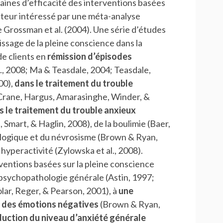
aines d’efficacité des interventions basées
cteur intéressé par une méta-analyse
 Grossman et al. (2004). Une série d’études
ntissage de la pleine conscience dans la
de clients en
rémission d’épisodes
., 2008; Ma & Teasdale, 2004; Teasdale,
00),
dans le traitement du trouble
Crane, Hargus, Amarasinghe, Winder, &
s le traitement du trouble anxieux
 Smart, & Haglin, 2008), de la boulimie (Baer,
ologique et du névrosisme (Brown & Ryan,
 hyperactivité (Zylowska et al., 2008).
rventions basées sur la pleine conscience
 psychopathologie générale (Astin, 1997;
lar, Reger, & Pearson, 2001), à
une
e des émotions négatives
(Brown & Ryan,
duction du niveau d’anxiété générale