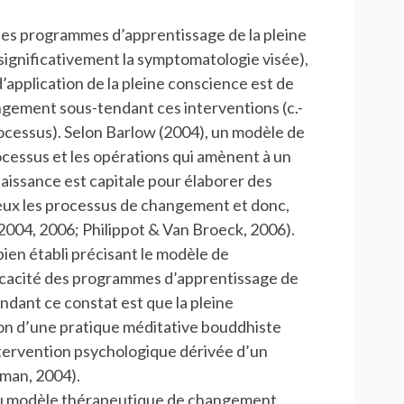
́ des programmes d’apprentissage de la pleine
t significativement la symptomatologie visée),
d’application de la pleine conscience est de
hangement sous-tendant ces interventions (c.-
 processus). Selon Barlow (2004), un modèle de
essus et les opérations qui amènent à un
ssance est capitale pour élaborer des
ieux les processus de changement et donc,
, 2004, 2006; Philippot & Van Broeck, 2006).
en établi précisant le modèle de
ficacité des programmes d’apprentissage de
ndant ce constat est que la pleine
ion d’une pratique méditative bouddhiste
ntervention psychologique dérivée d’un
dman, 2004).
 du modèle thérapeutique de changement