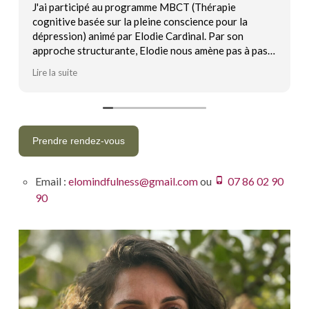
articipé au programme MBCT (Thérapie
Lorque j'ai 
ve basée sur la pleine conscience pour la
j'ai pu const
ion) animé par Elodie Cardinal. Par son
quotidiennem
e structurante, Elodie nous amène pas à pas
je me suis se
e autonomie de pratique. Elle dessine avec
balloté par m
uite
Lire la suite
des participants un cadre personnel et
bienveillanc
ant et mets à disposition des outils de
gérer notre 
ion pour les épisodes dépressifs qui font
accompagne s
 d'un véritable soutien.
Prendre rendez-vous
Email :
elomindfulness@gmail.com
ou
07 86 02 90
90