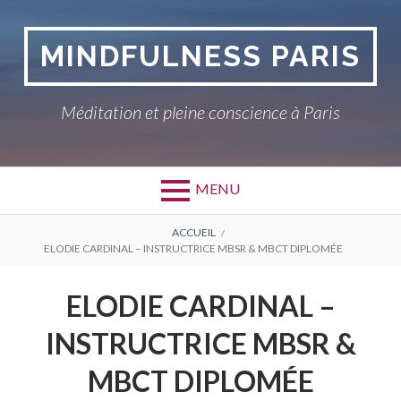
Aller
au
MINDFULNESS PARIS
contenu
Méditation et pleine conscience à Paris
MENU
FIL
ACCUEIL
ELODIE CARDINAL – INSTRUCTRICE MBSR & MBCT DIPLOMÉE
D'ARIANE
ELODIE CARDINAL –
INSTRUCTRICE MBSR &
MBCT DIPLOMÉE