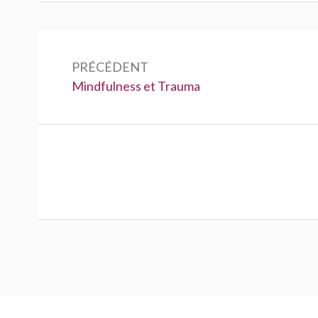
Navigation
de
PRÉCÉDENT
Précédent :
Mindfulness et Trauma
l’article