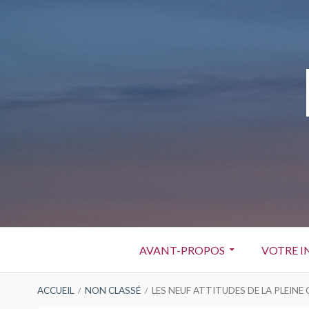
Aller
au
contenu
Menu
AVANT-PROPOS
VOTRE I
principal
FIL
ACCUEIL
NON CLASSÉ
LES NEUF ATTITUDES DE LA PLEINE