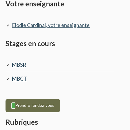
Barre
Votre enseignante
latérale
principale
Elodie Cardinal, votre enseignante
Stages en cours
MBSR
MBCT
Prendre rendez-vous
Rubriques