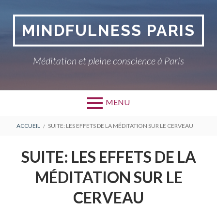
Aller
au
MINDFULNESS PARIS
contenu
Méditation et pleine conscience à Paris
MENU
FIL
ACCUEIL
SUITE: LES EFFETS DE LA MÉDITATION SUR LE CERVEAU
D'ARIANE
SUITE: LES EFFETS DE LA
MÉDITATION SUR LE
CERVEAU