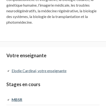
génétique humaine, l’imagerie médicale, les troubles
neurodégénératifs, la médecine régénérative, la biologie
des systèmes, la biologie de la transplantation et la
photomédecine.
Barre
Votre enseignante
latérale
Elodie Cardinal, votre enseignante
principale
Stages en cours
MBSR