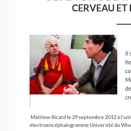
CERVEAU ET 
Il
he
co
Ma
de
cr
Mattiew Ricard le 29 septembre 2012 à l’uni
électroencéphalogramme Université du Wisc