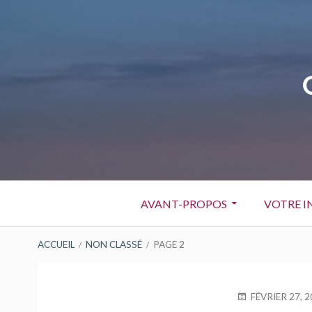
Aller
au
contenu
Menu
AVANT-PROPOS
VOTRE I
principal
FIL
ACCUEIL
NON CLASSÉ
PAGE 2
D'ARIANE
PUBLIÉ
FÉVRIER 27, 
LE