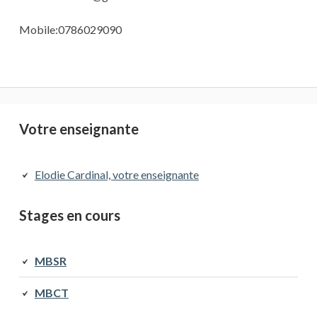
Mobile:0786029090
Barre
Votre enseignante
latérale
Elodie Cardinal, votre enseignante
principale
Stages en cours
MBSR
MBCT