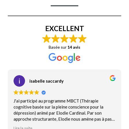
EXCELLENT
Basée sur
14 avis
Isabelle Domerg
hérapie
Lorque j'ai fait mon stage MBSR avec Elodi
ce pour la
j'ai pu constater un réel changement en pra
. Par son
quotidiennement :
mène pas à pas
je me suis sentie plus calme intérieurement
dessine avec
balloté par mes émotions. Elodie, par son é
Lire la suite