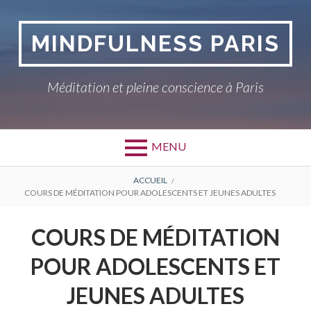
Aller
au
MINDFULNESS PARIS
contenu
Méditation et pleine conscience à Paris
MENU
FIL
ACCUEIL
COURS DE MÉDITATION POUR ADOLESCENTS ET JEUNES ADULTES
D'ARIANE
COURS DE MÉDITATION
POUR ADOLESCENTS ET
JEUNES ADULTES