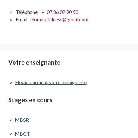
Téléphone :
07 86 02 90 90
Email :
elomindfulness@gmail.com
Barre
Votre enseignante
latérale
Elodie Cardinal, votre enseignante
principale
Stages en cours
MBSR
MBCT